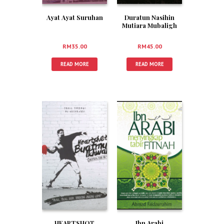
Ayat Ayat Suruhan
Duratun Nasihin
Mutiara Mubaligh
RM
35.00
RM
45.00
READ MORE
READ MORE
Ibn Arabi
HEARTSHOT