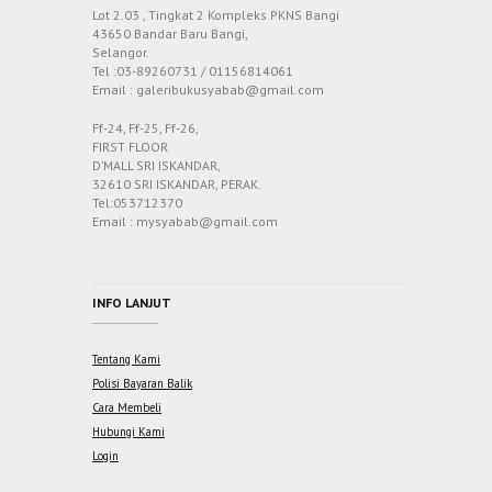
Lot 2.03 , Tingkat 2 Kompleks PKNS Bangi
43650 Bandar Baru Bangi,
Selangor.
Tel :03-89260731 / 01156814061
Email : galeribukusyabab@gmail.com
Ff-24, Ff-25, Ff-26,
FIRST FLOOR
D’MALL SRI ISKANDAR,
32610 SRI ISKANDAR, PERAK.
Tel:053712370
Email : mysyabab@gmail.com
INFO LANJUT
Tentang Kami
Polisi Bayaran Balik
Cara Membeli
Hubungi Kami
Login