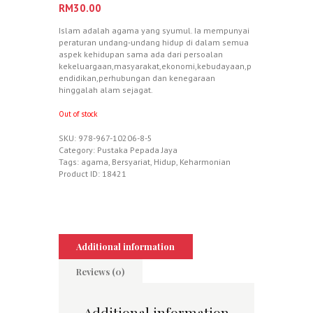
RM
30.00
Islam adalah agama yang syumul. Ia mempunyai
peraturan undang-undang hidup di dalam semua
aspek kehidupan sama ada dari persoalan
kekeluargaan,masyarakat,ekonomi,kebudayaan,p
endidikan,perhubungan dan kenegaraan
hinggalah alam sejagat.
Out of stock
SKU:
978-967-10206-8-5
Category:
Pustaka Pepada Jaya
Tags:
agama
,
Bersyariat
,
Hidup
,
Keharmonian
Product ID:
18421
Additional information
Reviews (0)
Additional information