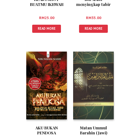
menyingkap tabir
BUATMU IKHWAH
Fitnah
RM
35.00
RM
25.00
READ MORE
READ MORE
AKU BUKAN
Matan Ummul
PENDOSA
Barahin (Jawi)