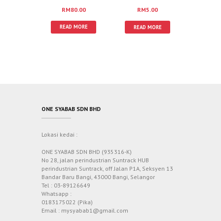
RM
80.00
RM
5.00
READ MORE
READ MORE
ONE SYABAB SDN BHD
Lokasi kedai :
ONE SYABAB SDN BHD (935316-K)
No 28, jalan perindustrian Suntrack HUB
perindustrian Suntrack, off Jalan P1A, Seksyen 13
Bandar Baru Bangi, 43000 Bangi, Selangor
Tel : 03-89126649
Whatsapp :
0183175022 (Pika)
Email : mysyabab1@gmail.com