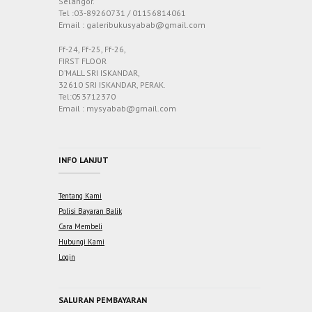
Selangor.
Tel :03-89260731 / 01156814061
Email : galeribukusyabab@gmail.com
Ff-24, Ff-25, Ff-26,
FIRST FLOOR
D’MALL SRI ISKANDAR,
32610 SRI ISKANDAR, PERAK.
Tel:053712370
Email : mysyabab@gmail.com
INFO LANJUT
Tentang Kami
Polisi Bayaran Balik
Cara Membeli
Hubungi Kami
Login
SALURAN PEMBAYARAN