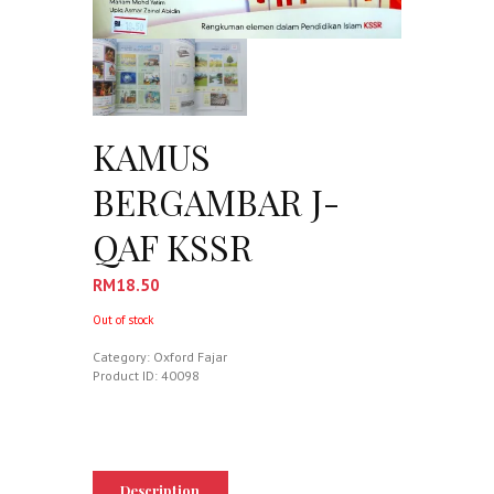
KAMUS
BERGAMBAR J-
QAF KSSR
RM
18.50
Out of stock
Category:
Oxford Fajar
Product ID:
40098
Description