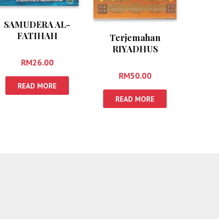
SAMUDERA AL-
FATIHAH
Terjemahan
RIYADHUS
SHALIHIN, Jilid 1 &
RM
26.00
2
RM
50.00
READ MORE
READ MORE