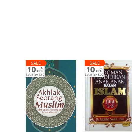
SALE
SALE
10
10
%
%
OFF
OFF
Save
RM3.60
Save
RM4.00