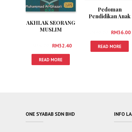
Pedoman
Pendidikan Anak
AKHLAK SEORANG
Anak Dalam Isla
MUSLIM
Jilid 1-2
RM
40.00
RM
36.00
RM
36.00
RM
32.40
READ MORE
READ MORE
ONE SYABAB SDN BHD
INFO L