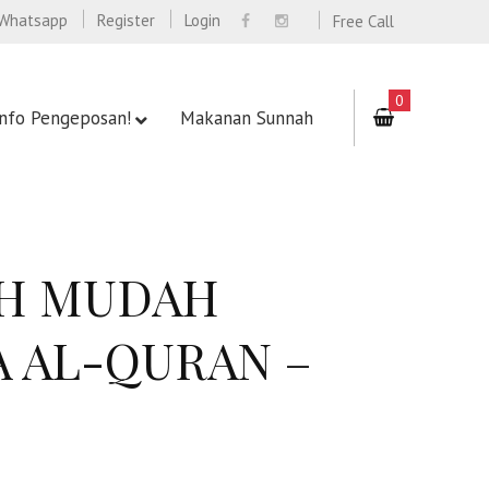
Whatsapp
Register
Login
Free Call
0
Info Pengeposan!
Makanan Sunnah
AH MUDAH
 AL-QURAN –