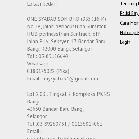
Lokasi kedai :
Tentang 
Polisi Bay
ONE SYABAB SDN BHD (935316-K)
Cara Mem
No 28, jalan perindustrian Suntrack
Hubungi 
HUB perindustrian Suntrack, off
Jalan P1A, Seksyen 13 Bandar Baru
Login
Bangi, 43000 Bangi, Selangor
Tel : 03-89126649
Whatsapp :
0183175022 (Pika)
Email : mysyabab1@gmail.com
Lot 2.03 , Tingkat 2 Kompleks PKNS
Bangi
43650 Bandar Baru Bangi,
Selangor.
Tel :03-89260731 / 01156814061
Email :
galeribukusyabab@gmail.com