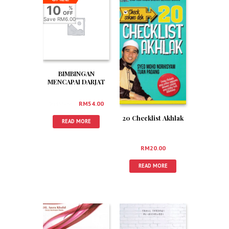
10
%
OFF
Save
RM6.00
BIMBINGAN
MENCAPAI DARJAT
MUKMIN
RM
60.00
RM
54.00
20 Checklist Akhlak
READ MORE
RM
20.00
READ MORE