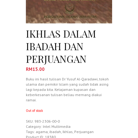
IKHLAS DALAM
IBADAH DAN
PERJUANGAN
RM
15.00
Buku ini hasil tulisan Dr Yusuf Al-Qaradawi, tokoh
ulama dan pemikir Islam yang sudah tidak asing
lagi kepada kita. Ketajaman kupasan dan
keberkesanan tulisan beliau memang diakui
ramai.
Out of stock
SKU:
983-2306-00-0
Category:
Intel Multimedia
Tags:
agama
,
ibadah
,
Ikhlas
,
Perjuangan
Product ID:
18380