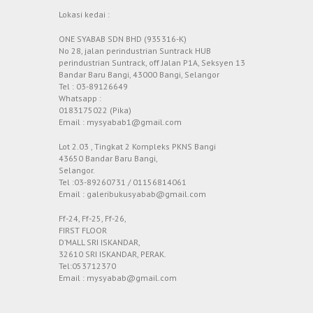
Lokasi kedai :
ONE SYABAB SDN BHD (935316-K)
No 28, jalan perindustrian Suntrack HUB
perindustrian Suntrack, off Jalan P1A, Seksyen 13
Bandar Baru Bangi, 43000 Bangi, Selangor
Tel : 03-89126649
Whatsapp :
0183175022 (Pika)
Email : mysyabab1@gmail.com
Lot 2.03 , Tingkat 2 Kompleks PKNS Bangi
43650 Bandar Baru Bangi,
Selangor.
Tel :03-89260731 / 01156814061
Email : galeribukusyabab@gmail.com
Ff-24, Ff-25, Ff-26,
FIRST FLOOR
D’MALL SRI ISKANDAR,
32610 SRI ISKANDAR, PERAK.
Tel:053712370
Email : mysyabab@gmail.com