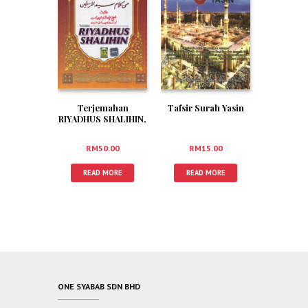
Terjemahan
Tafsir Surah Yasin
RIYADHUS SHALIHIN,
Jilid 1 & 2
RM
50.00
RM
15.00
READ MORE
READ MORE
ONE SYABAB SDN BHD