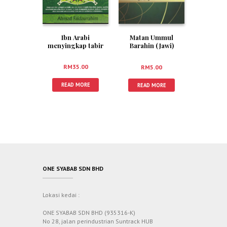
Ibn Arabi
Matan Ummul
menyingkap tabir
Barahin (Jawi)
Fitnah
RM
35.00
RM
5.00
READ MORE
READ MORE
ONE SYABAB SDN BHD
Lokasi kedai :
ONE SYABAB SDN BHD (935316-K)
No 28, jalan perindustrian Suntrack HUB