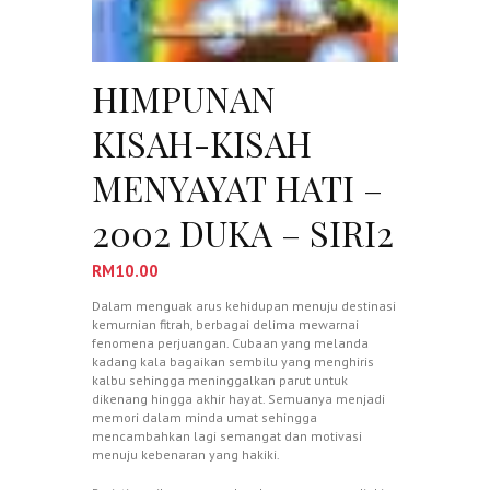
HIMPUNAN
KISAH-KISAH
MENYAYAT HATI –
2002 DUKA – SIRI2
RM
10.00
Dalam menguak arus kehidupan menuju destinasi
kemurnian fitrah, berbagai delima mewarnai
fenomena perjuangan. Cubaan yang melanda
kadang kala bagaikan sembilu yang menghiris
kalbu sehingga meninggalkan parut untuk
dikenang hingga akhir hayat. Semuanya menjadi
memori dalam minda umat sehingga
mencambahkan lagi semangat dan motivasi
menuju kebenaran yang hakiki.