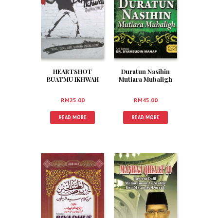
HEARTSHOT
Duratun Nasihin
BUATMU IKHWAH
Mutiara Mubaligh
RM
25.00
RM
45.00
READ MORE
READ MORE