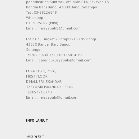
perindustrian Suntrack, off Jalan P1A, Seksyen 13
Bandar Baru Bangi, 43000 Bangi, Selangor
Tel : 03-89126649
Whatsapp :
0183175022 (Pika)
Email : mysyabab1@gmail.com
Lot 2.03 , Tingkat 2 Kompleks PKNS Bangi
43650 Bandar Baru Bangi,
Selangor.
Tel :03-89260731 / 01156814061
Email : galeribukusyabab@gmail.com
Ff-24, Ff-25, Ff-26,
FIRST FLOOR
D’MALL SRI ISKANDAR,
32610 SRI ISKANDAR, PERAK.
Tel:053712370
Email : mysyabab@gmail.com
INFO LANJUT
Tentang Kami