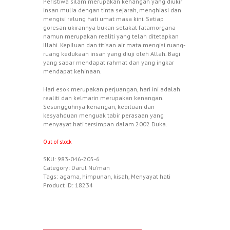
Peristiwa silam merupakan kenangan yang diukir
insan mulia dengan tinta sejarah, menghiasi dan
mengisi relung hati umat masa kini. Setiap
goresan ukirannya bukan setakat fatamorgana
namun merupakan realiti yang telah ditetapkan
Illahi. Kepiluan dan titisan air mata mengisi ruang-
ruang kedukaan insan yang diuji oleh Allah. Bagi
yang sabar mendapat rahmat dan yang ingkar
mendapat kehinaan.
Hari esok merupakan perjuangan, hari ini adalah
realiti dan kelmarin merupakan kenangan.
Sesungguhnya kenangan, kepiluan dan
kesyahduan menguak tabir perasaan yang
menyayat hati tersimpan dalam 2002 Duka.
Out of stock
SKU:
983-046-205-6
Category:
Darul Nu'man
Tags:
agama
,
himpunan
,
kisah
,
Menyayat hati
Product ID:
18234