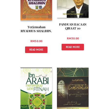
PANDUAN BACAAN
Terjemahan
QIRAAT 10
RIYADHUS SHALIHIN,
MENGIKUT TARIQ
Jilid 1 & 2
AS SYATIBI DAN
RM
30.00
DURRAH
RM
50.00
READ MORE
READ MORE