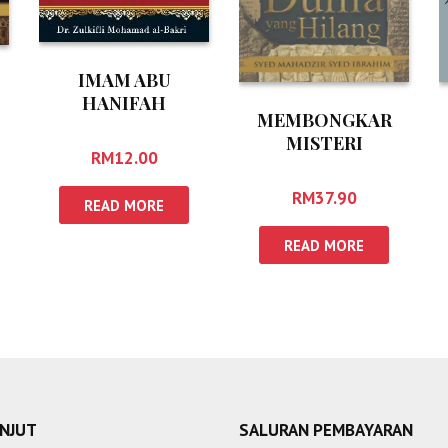
IMAM ABU
HANIFAH
MEMBONGKAR
MISTERI
RM
12.00
TAMADUN DUNIA
YANG HILANG
RM
37.90
READ MORE
READ MORE
ANJUT
SALURAN PEMBAYARAN