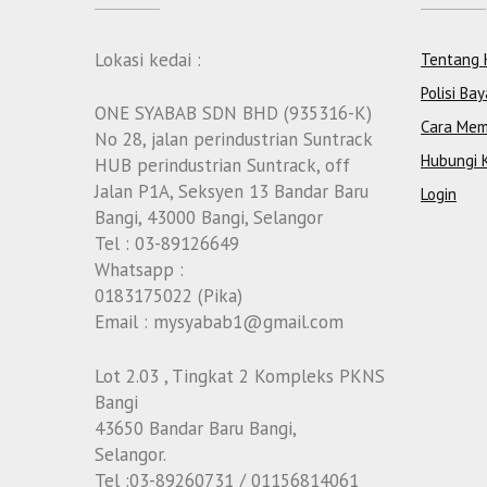
Lokasi kedai :
Tentang 
Polisi Bay
ONE SYABAB SDN BHD (935316-K)
Cara Mem
No 28, jalan perindustrian Suntrack
Hubungi 
HUB perindustrian Suntrack, off
Jalan P1A, Seksyen 13 Bandar Baru
Login
Bangi, 43000 Bangi, Selangor
Tel : 03-89126649
Whatsapp :
0183175022 (Pika)
Email : mysyabab1@gmail.com
Lot 2.03 , Tingkat 2 Kompleks PKNS
Bangi
43650 Bandar Baru Bangi,
Selangor.
Tel :03-89260731 / 01156814061