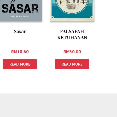
FALSAFAH
Sasar
KETUHANAN
RM
30.00
RM
18.60
READ MORE
READ MORE