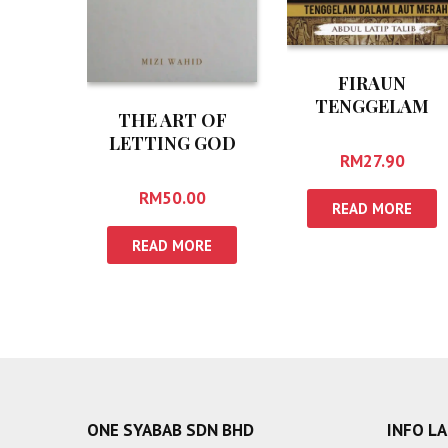
FIRAUN
TENGGELAM
THE ART OF
DALAM LAUT
LETTING GOD
MERAH
RM
27.90
RM
50.00
READ MORE
READ MORE
ONE SYABAB SDN BHD
INFO L