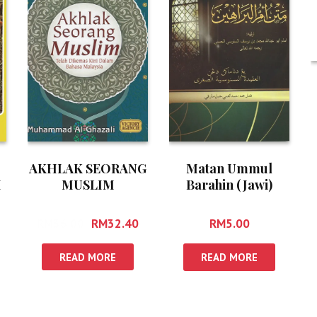
AKHLAK SEORANG
Matan Ummul
MUSLIM
H
Barahin (Jawi)
RM
36.00
RM
32.40
RM
5.00
READ MORE
READ MORE