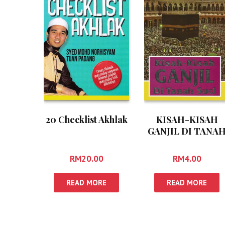
20 Checklist Akhlak
KISAH-KISAH
GANJIL DI TANA
SUCI
RM
20.00
RM
4.00
READ MORE
READ MORE