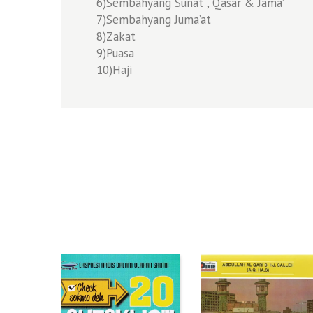
6)Sembahyang Sunat , Qasar & Jama’
7)Sembahyang Juma’at
8)Zakat
9)Puasa
10)Haji