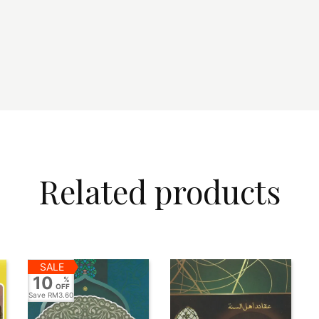
Related products
SALE
10
%
OFF
Save
RM3.60