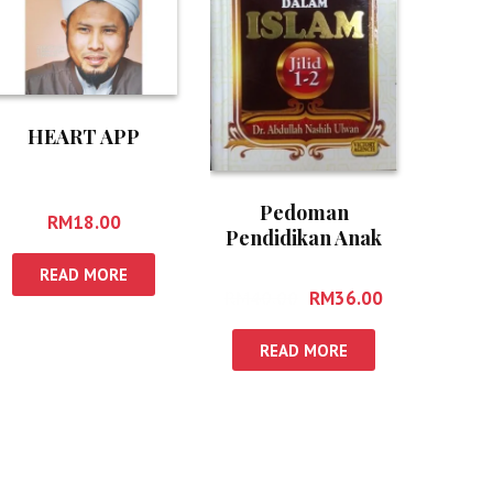
HEART APP
Pedoman
RM
18.00
Pendidikan Anak
Anak Dalam Islam
READ MORE
Jilid 1-2
RM
40.00
RM
36.00
READ MORE