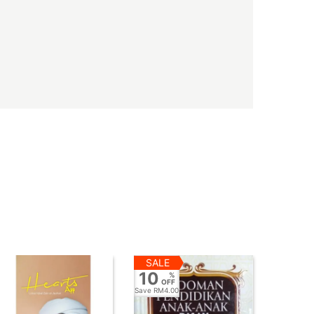
SALE
10
%
OFF
Save
RM4.00