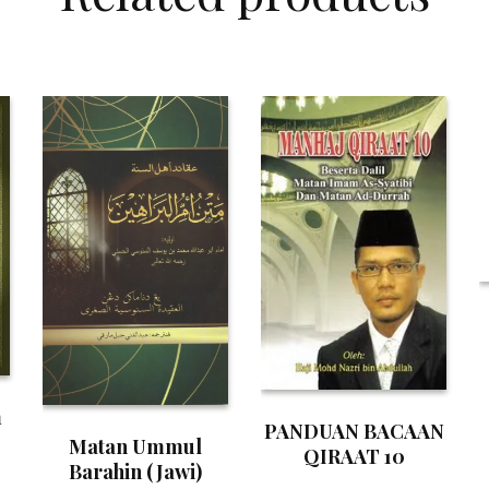
m
PANDUAN BACAAN
Matan Ummul
QIRAAT 10
Barahin (Jawi)
MENGIKUT TARIQ