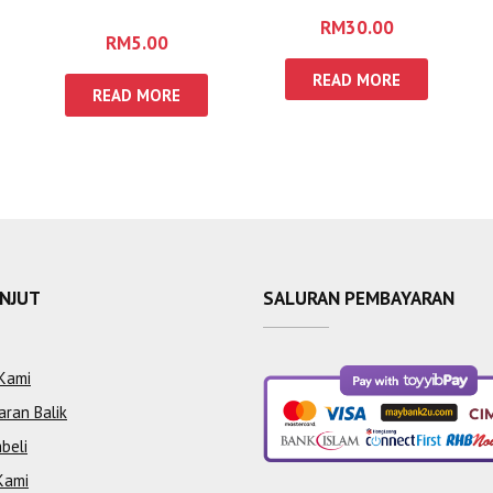
AS SYATIBI DAN
RM
30.00
DURRAH
RM
5.00
READ MORE
READ MORE
ANJUT
SALURAN PEMBAYARAN
Kami
aran Balik
beli
Kami