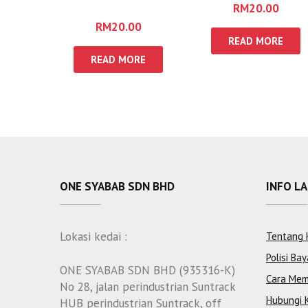
RM
20.00
RM
20.00
READ MORE
READ MORE
ONE SYABAB SDN BHD
INFO L
Lokasi kedai :
Tentang 
Polisi Bay
ONE SYABAB SDN BHD (935316-K)
Cara Mem
No 28, jalan perindustrian Suntrack
Hubungi 
HUB perindustrian Suntrack, off