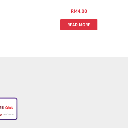
SUCI
RM
4.00
READ MORE