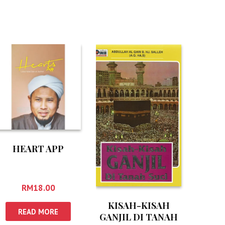
HEART APP
RM
18.00
KISAH-KISAH
READ MORE
GANJIL DI TANAH