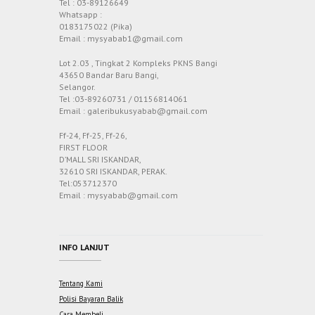
Tel : 03-89126649
Whatsapp :
0183175022 (Pika)
Email : mysyabab1@gmail.com
Lot 2.03 , Tingkat 2 Kompleks PKNS Bangi
43650 Bandar Baru Bangi,
Selangor.
Tel :03-89260731 / 01156814061
Email : galeribukusyabab@gmail.com
Ff-24, Ff-25, Ff-26,
FIRST FLOOR
D’MALL SRI ISKANDAR,
32610 SRI ISKANDAR, PERAK.
Tel:053712370
Email : mysyabab@gmail.com
INFO LANJUT
Tentang Kami
Polisi Bayaran Balik
Cara Membeli