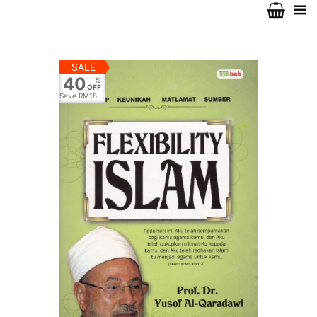
SALE
40
%
OFF
Save
RM18.00