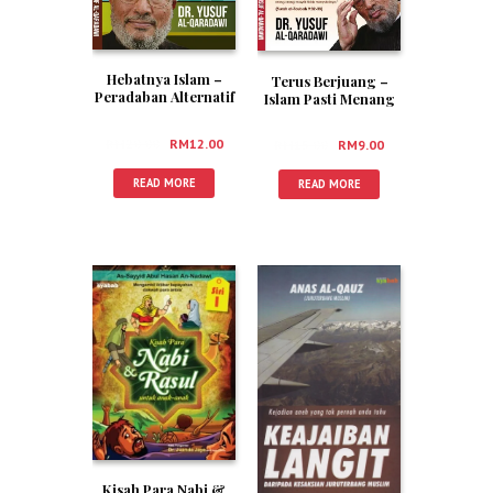
Hebatnya Islam –
Terus Berjuang –
Peradaban Alternatif
Islam Pasti Menang
Masa Depan
RM
20.00
RM
12.00
RM
15.00
RM
9.00
READ MORE
READ MORE
Kisah Para Nabi &