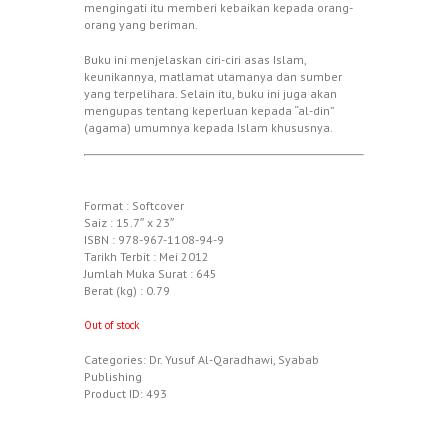
mengingati itu memberi kebaikan kepada orang-
orang yang beriman.
Buku ini menjelaskan ciri-ciri asas Islam,
keunikannya, matlamat utamanya dan sumber
yang terpelihara. Selain itu, buku ini juga akan
mengupas tentang keperluan kepada “al-din”
(agama) umumnya kepada Islam khususnya.
Format : Softcover
Saiz : 15.7″ x 23″
ISBN : 978-967-1108-94-9
Tarikh Terbit : Mei 2012
Jumlah Muka Surat : 645
Berat (kg) : 0.79
Out of stock
Categories:
Dr. Yusuf Al-Qaradhawi
,
Syabab
Publishing
Product ID:
493