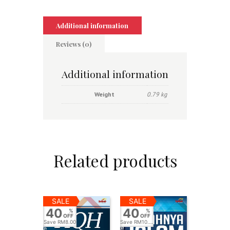
Additional information
Reviews (0)
Additional information
Weight
0.79 kg
Related products
SALE
SALE
40
40
%
%
OFF
OFF
Save
RM8.00
Save
RM10.00