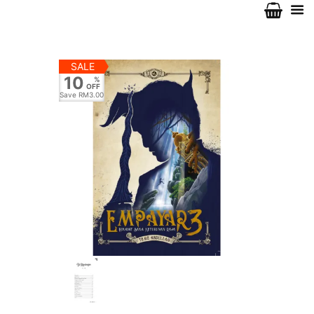
SALE
10
%
OFF
Save
RM3.00