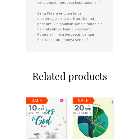
yang dapat membela kepulauan ini!”
Sang Putera enggan terus
dibelenggu saka warisan. Namun,
perit untuk diabaikan sahaja tanah air
dan rakyatnya. Mampukah Sang
Putera akhirnya berdepan dengan
hakikat keturunannya sendiri?
Related products
SALE
SALE
10
20
%
%
OFF
OFF
Save
RM3.50
Save
RM6.00