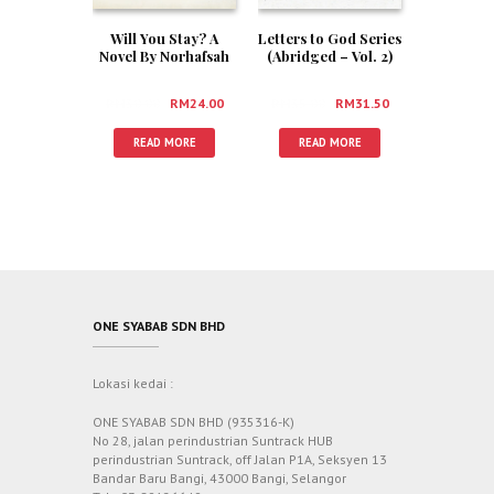
Will You Stay? A
Letters to God Series
Novel By Norhafsah
(Abridged – Vol. 2)
Hamid
by Norhafsah Hamid
RM
30.00
RM
24.00
RM
35.00
RM
31.50
READ MORE
READ MORE
ONE SYABAB SDN BHD
Lokasi kedai :
ONE SYABAB SDN BHD (935316-K)
No 28, jalan perindustrian Suntrack HUB
perindustrian Suntrack, off Jalan P1A, Seksyen 13
Bandar Baru Bangi, 43000 Bangi, Selangor