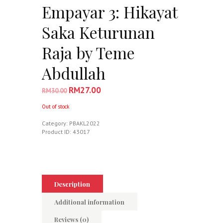
Empayar 3: Hikayat
Saka Keturunan
Raja by Teme
Abdullah
RM
27.00
RM
30.00
Out of stock
Category:
PBAKL2022
Product ID:
43017
Description
Additional information
Reviews (0)