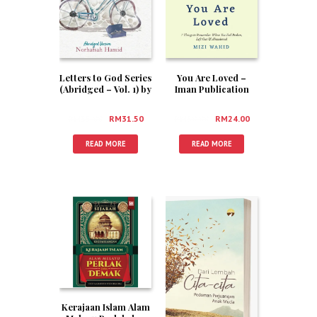
Letters to God Series
You Are Loved –
(Abridged – Vol. 1) by
Iman Publication
Norhafsah Hamid
RM
35.00
RM
31.50
RM
30.00
RM
24.00
READ MORE
READ MORE
Kerajaan Islam Alam