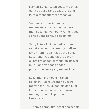
Namun, kemunculan suatu makhluk
dari gua yang tahu asal usul Sang
Putera menggugat rencananya.
“Aku sudah tidak tahan hidup
melarikan diri seperti ini! Sedalam
mana aku menyembunyikan diri, ada
sahaja yang kenal siapa diriku!”
Sang Putera kini menjadi buruan
ramai atas tuduhan mengamalkan
ilmu hitam. Pada masa yang sama,
Kesultanan Aradhanapura goyah
akibat ketiadaan pemerintah. Rakyat
pula kian tertindas dengan
percaturan puak yang mabuk kuasa.
Kezaliman membanjiri tanah
keramat. Putera Aradhana Sastra
merasakan kewujudan diri dan jurai
keturunannya hanya membawa
malang kepada kepulauan
Nusantara.
“… hanya darah Jurai Aradhana sahaja