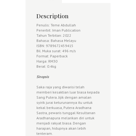
Description
Penulis: Teme Abdullah
Penerbit: Iman Publication
Tahun Terbitan: 2022
Bahasa: Bahasa Melayu
ISBN: 9789672459415
Bil. Muka surat: 496 m/s
Format: Paperback
Harga: RM30
Berat: 0.4kg
Sinopsis
Saka raja yang diwarisi telah
memberi kesaktian luar biasa kepada
Sang Putera. Jijik dengan amalan
syirik jurai keturunannya itu untuk
kekal berkuasa, Putera Aradhana
Sastra, pewaris tunggal Kesultanan
Aradhanapura melarikan diri untuk
menjadi rakyat biasa. Dengan
harapan, hidupnya akan lebih
tenteram.