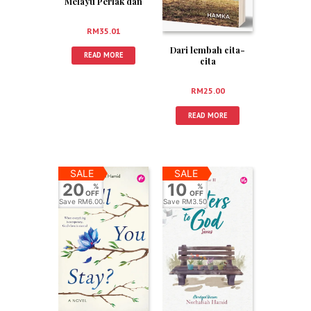
Melayu Perlak dan
Demak
RM
35.01
Dari lembah cita-
READ MORE
cita
RM
25.00
READ MORE
SALE
SALE
20
10
%
%
OFF
OFF
Save
RM6.00
Save
RM3.50