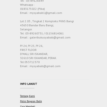
Tel : 03-89126649
Whatsapp :
0183175022 (Pika)
Email : mysyabab1@gmail.com
Lot 2.03 , Tingkat 2 Kompleks PKNS Bangi
43650 Bandar Baru Bangi,
Selangor.
Tel :03-89260731 / 01156814061
Email : galeribukusyabab@gmail.com
Ff-24, Ff-25, Ff-26,
FIRST FLOOR
D’MALL SRI ISKANDAR,
32610 SRI ISKANDAR, PERAK.
Tel:053712370
Email : mysyabab@gmail.com
INFO LANJUT
Tentang Kami
Polisi Bayaran Balik
Cara Membeli