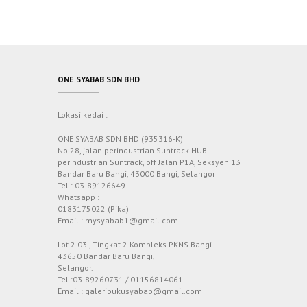
ONE SYABAB SDN BHD
Lokasi kedai :
ONE SYABAB SDN BHD (935316-K)
No 28, jalan perindustrian Suntrack HUB
perindustrian Suntrack, off Jalan P1A, Seksyen 13
Bandar Baru Bangi, 43000 Bangi, Selangor
Tel : 03-89126649
Whatsapp :
0183175022 (Pika)
Email : mysyabab1@gmail.com
Lot 2.03 , Tingkat 2 Kompleks PKNS Bangi
43650 Bandar Baru Bangi,
Selangor.
Tel :03-89260731 / 01156814061
Email : galeribukusyabab@gmail.com