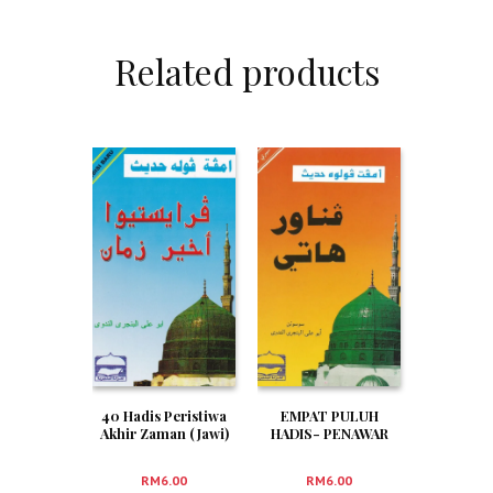
Related products
40 Hadis Peristiwa
EMPAT PULUH
Akhir Zaman (Jawi)
HADIS- PENAWAR
HATI (JAWI)
RM
6.00
RM
6.00