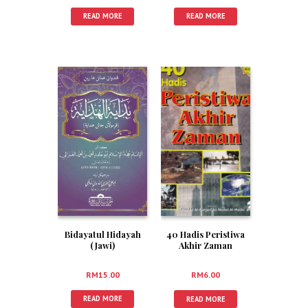
READ MORE
READ MORE
Bidayatul Hidayah
40 Hadis Peristiwa
(Jawi)
Akhir Zaman
RM
15.00
RM
6.00
READ MORE
READ MORE