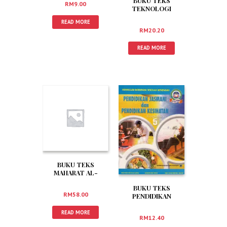
BUKU TEKS
RM
9.00
TEKNOLOGI
KEJURUTERAAN
READ MORE
TINGKATAN 5
RM
20.20
READ MORE
BUKU TEKS
MAHARAT AL-
QURAN TINGKATAN
BUKU TEKS
5
RM
58.00
PENDIDIKAN
JASMANI DAN
PENDIDIKAN
READ MORE
RM
12.40
KESIHATAN