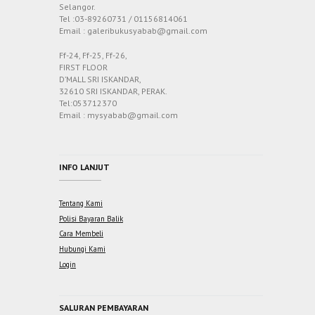
Selangor.
Tel :03-89260731 / 01156814061
Email : galeribukusyabab@gmail.com
Ff-24, Ff-25, Ff-26,
FIRST FLOOR
D’MALL SRI ISKANDAR,
32610 SRI ISKANDAR, PERAK.
Tel:053712370
Email : mysyabab@gmail.com
INFO LANJUT
Tentang Kami
Polisi Bayaran Balik
Cara Membeli
Hubungi Kami
Login
SALURAN PEMBAYARAN