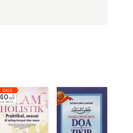
SALE
40
%
OFF
ave
RM10.00