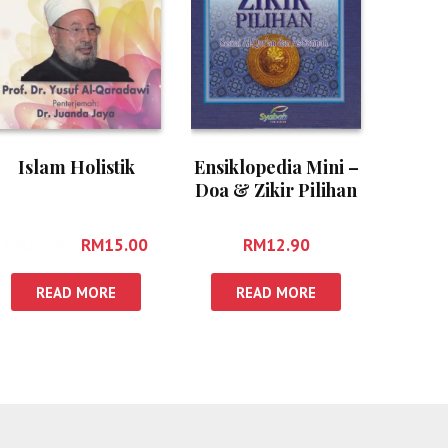
Islam Holistik
Ensiklopedia Mini –
Doa & Zikir Pilihan
(Kecil)
RM
25.00
RM
15.00
RM
12.90
READ MORE
READ MORE