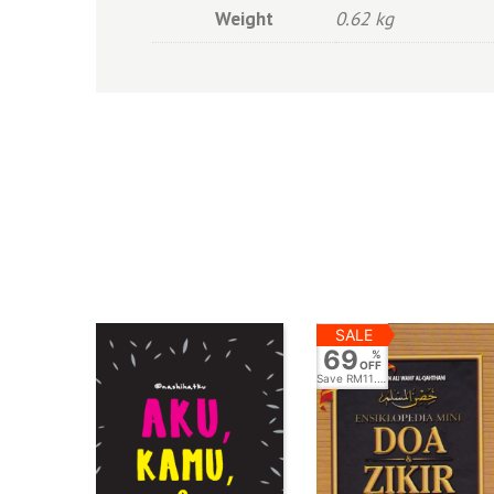
Weight
0.62 kg
SALE
69
%
OFF
Save
RM11.00