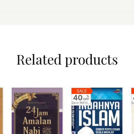
Related products
SALE
40
%
OFF
Save
RM10.00
S