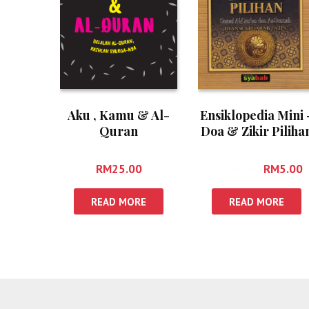
Aku , Kamu & Al-
Ensiklopedia Mini 
Quran
Doa & Zikir Piliha
(Sederhana)
RM
25.00
RM
16.00
RM
5.00
READ MORE
READ MORE