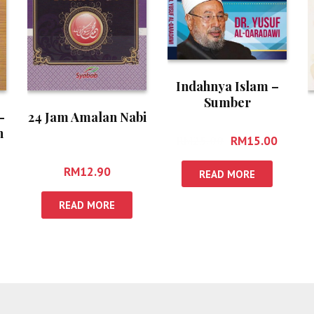
Indahnya Islam –
Sumber
–
24 Jam Amalan Nabi
Penyelesaian
n
Segala Masalah
RM
25.00
RM
15.00
RM
12.90
READ MORE
READ MORE