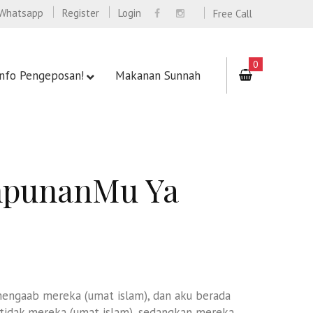
Whatsapp
Register
Login
Free Call
0
Info Pengeposan!
Makanan Sunnah
mpunanMu Ya
”
 mengaab mereka (umat islam), dan aku berada
 tidak mereka (umat islam), sedangkan mereka