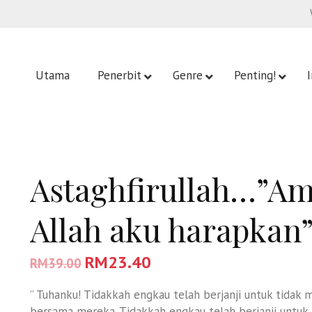
Utama
Penerbit
Genre
Penting!
Astaghfirullah…”A
Allah aku harapkan
RM
23.40
RM
39.00
” Tuhanku! Tidakkah engkau telah berjanji untuk tidak
bersama mereka. Tidakkah engkau telah berjanji untuk