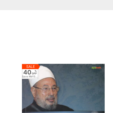
SALE
40
%
OFF
Save
RM15.60