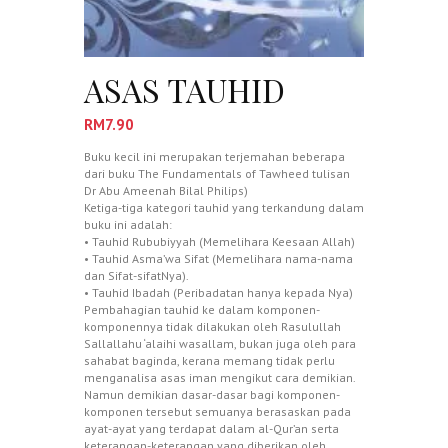
ASAS TAUHID
RM
7.90
Buku kecil ini merupakan terjemahan beberapa
dari buku The Fundamentals of Tawheed tulisan
Dr Abu Ameenah Bilal Philips)
Ketiga-tiga kategori tauhid yang terkandung dalam
buku ini adalah:
• Tauhid Rububiyyah (Memelihara Keesaan Allah)
• Tauhid Asma’wa Sifat (Memelihara nama-nama
dan Sifat-sifatNya).
• Tauhid Ibadah (Peribadatan hanya kepada Nya)
Pembahagian tauhid ke dalam komponen-
komponennya tidak dilakukan oleh Rasulullah
Sallallahu ‘alaihi wasallam, bukan juga oleh para
sahabat baginda, kerana memang tidak perlu
menganalisa asas iman mengikut cara demikian.
Namun demikian dasar-dasar bagi komponen-
komponen tersebut semuanya berasaskan pada
ayat-ayat yang terdapat dalam al-Qur’an serta
keterangan-keterangan yang diberikan oleh