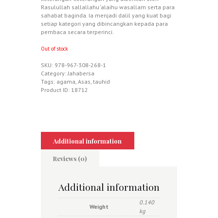
Rasulullah sallallahu ‘alaihu wasallam serta para
sahabat baginda. Ia menjadi dalil yang kuat bagi
setiap kategori yang dibincangkan kepada para
pembaca secara terperinci.
Out of stock
SKU:
978-967-308-268-1
Category:
Jahabersa
Tags:
agama
,
Asas
,
tauhid
Product ID:
18712
Additional information
Reviews (0)
Additional information
0.140
Weight
kg