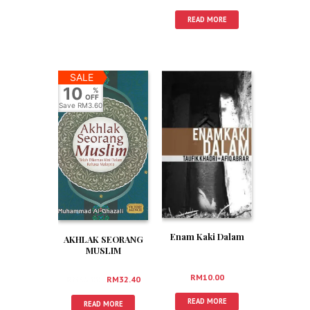
READ MORE
SALE
10
%
OFF
Save
RM3.60
Enam Kaki Dalam
AKHLAK SEORANG
MUSLIM
RM
10.00
RM
36.00
RM
32.40
READ MORE
READ MORE