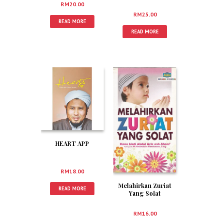
RM
20.00
RM
25.00
READ MORE
READ MORE
HEART APP
RM
18.00
Melahirkan Zuriat
READ MORE
Yang Solat
RM
16.00