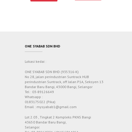
ONE SYABAB SDN BHD
Lokasi kedai :
ONE SYABAB SDN BHD (935316-K)
No 28, jalan perindustrian Suntrack HUB
perindustrian Suntrack, off Jalan P1A, Seksyen 13
Bandar Baru Bangi, 43000 Bangi, Selangor
Tel : 03-89126649
Whatsapp :
0183175022 (Pika)
Email : mysyabab1@gmail.com
Lot 2.03 , Tingkat 2 Kompleks PKNS Bangi
43650 Bandar Baru Bangi,
Selangor.