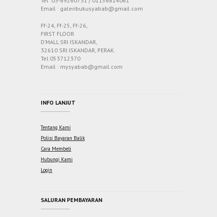
Tel :03-89260731 / 01156814061
Email : galeribukusyabab@gmail.com
Ff-24, Ff-25, Ff-26,
FIRST FLOOR
D’MALL SRI ISKANDAR,
32610 SRI ISKANDAR, PERAK.
Tel:053712370
Email : mysyabab@gmail.com
INFO LANJUT
Tentang Kami
Polisi Bayaran Balik
Cara Membeli
Hubungi Kami
Login
SALURAN PEMBAYARAN