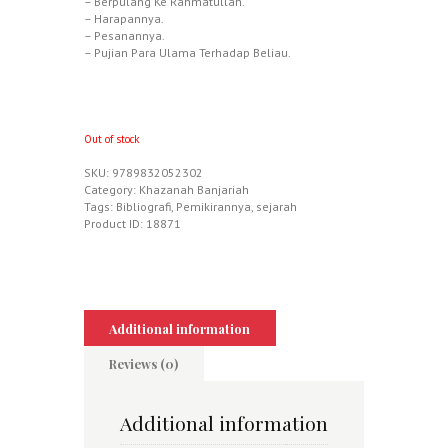
– Berpulang Ke Rahmatullah.
– Harapannya.
– Pesanannya.
– Pujian Para Ulama Terhadap Beliau.
Out of stock
SKU:
9789832052302
Category:
Khazanah Banjariah
Tags:
Bibliografi
,
Pemikirannya
,
sejarah
Product ID:
18871
Additional information
Reviews (0)
Additional information