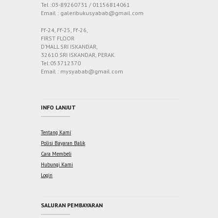
Tel :03-89260731 / 01156814061
Email : galeribukusyabab@gmail.com
Ff-24, Ff-25, Ff-26,
FIRST FLOOR
D’MALL SRI ISKANDAR,
32610 SRI ISKANDAR, PERAK.
Tel:053712370
Email : mysyabab@gmail.com
INFO LANJUT
Tentang Kami
Polisi Bayaran Balik
Cara Membeli
Hubungi Kami
Login
SALURAN PEMBAYARAN