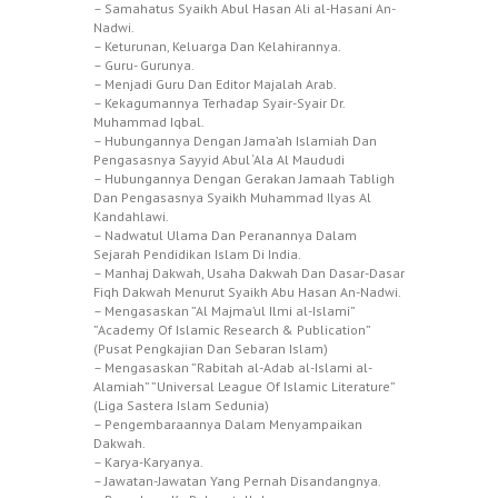
– Samahatus Syaikh Abul Hasan Ali al-Hasani An-
Nadwi.
– Keturunan, Keluarga Dan Kelahirannya.
– Guru- Gurunya.
– Menjadi Guru Dan Editor Majalah Arab.
– Kekagumannya Terhadap Syair-Syair Dr.
Muhammad Iqbal.
– Hubungannya Dengan Jama’ah Islamiah Dan
Pengasasnya Sayyid Abul ‘Ala Al Maududi
– Hubungannya Dengan Gerakan Jamaah Tabligh
Dan Pengasasnya Syaikh Muhammad Ilyas Al
Kandahlawi.
– Nadwatul Ulama Dan Peranannya Dalam
Sejarah Pendidikan Islam Di India.
– Manhaj Dakwah, Usaha Dakwah Dan Dasar-Dasar
Fiqh Dakwah Menurut Syaikh Abu Hasan An-Nadwi.
– Mengasaskan ”Al Majma’ul Ilmi al-Islami”
”Academy Of Islamic Research & Publication”
(Pusat Pengkajian Dan Sebaran Islam)
– Mengasaskan ”Rabitah al-Adab al-Islami al-
Alamiah” ”Universal League Of Islamic Literature”
(Liga Sastera Islam Sedunia)
– Pengembaraannya Dalam Menyampaikan
Dakwah.
– Karya-Karyanya.
– Jawatan-Jawatan Yang Pernah Disandangnya.