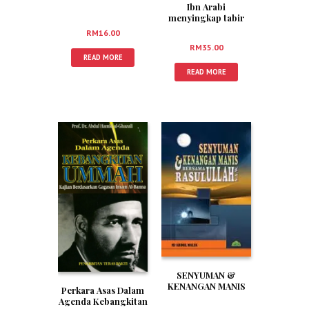
Ibn Arabi
menyingkap tabir
Fitnah
RM
16.00
RM
35.00
READ MORE
READ MORE
SENYUMAN &
KENANGAN MANIS
Perkara Asas Dalam
BERSAMA
Agenda Kebangkitan
RASULULLAH S.A.W.