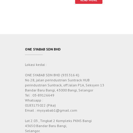
ONE SYABAB SDN BHD
Lokasi kedai :
ONE SYABAB SDN BHD (935316-K)
No 28, jalan perindustrian Suntrack HUB
perindustrian Suntrack, off Jalan P1A, Seksyen 13
Bandar Baru Bangi, 43000 Bangi, Selangor
Tel : 03-89126649
Whatsapp :
0183175022 (Pika)
Email : mysyabab1@gmail.com
Lot 2.03 , Tingkat 2 Kompleks PKNS Bangi
43650 Bandar Baru Bangi,
Selangor.