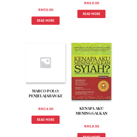
Ummah
RM
10.00
RM
30.00
READ MORE
READ MORE
MARCO POLO:
PENJELAJAHAN KE
ASIA
KENAPA AKU
RM
24.00
MENINGGALKAN
SYIAH?
READ MORE
RM
18.00
READ MORE