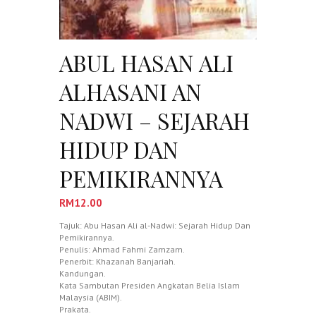
ABUL HASAN ALI
ALHASANI AN
NADWI – SEJARAH
HIDUP DAN
PEMIKIRANNYA
RM
12.00
Tajuk: Abu Hasan Ali al-Nadwi: Sejarah Hidup Dan
Pemikirannya.
Penulis: Ahmad Fahmi Zamzam.
Penerbit: Khazanah Banjariah.
Kandungan.
Kata Sambutan Presiden Angkatan Belia Islam
Malaysia (ABIM).
Prakata.