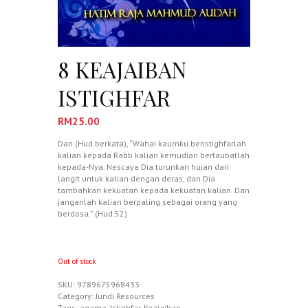
8 KEAJAIBAN
ISTIGHFAR
RM
25.00
Dan (Hud berkata), “Wahai kaumku beristighfarlah
kalian kepada Rabb kalian kemudian bertaubatlah
kepada-Nya. Nescaya Dia turunkan hujan dari
langit untuk kalian dengan deras, dan Dia
tambahkan kekuatan kepada kekuatan kalian. Dan
janganlah kalian berpaling sebagai orang yang
berdosa.” (Hud:52)
Out of stock
SKU:
9789675968433
Category:
Jundi Resources
Tags:
agama
,
Istighfar
,
Keajaiban