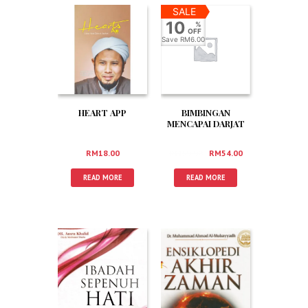
SALE
10
%
OFF
Save
RM6.00
HEART APP
BIMBINGAN
MENCAPAI DARJAT
MUKMIN
RM
18.00
RM
60.00
RM
54.00
READ MORE
READ MORE