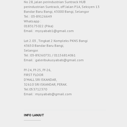
No 28, jalan perindustrian Suntrack HUB
perindustrian Suntrack, off Jalan P1A, Seksyen 13
Bandar Baru Bangi, 43000 Bangi, Selangor
Tel : 03-89126649
Whatsapp :
0183175022 (Pika)
Email : mysyabab1@gmail.com
Lot 2.03 , Tingkat 2 Kompleks PKNS Bangi
43650 Bandar Baru Bangi,
Selangor.
Tel :03-89260731 / 01156814061
Email : galeribukusyabab@gmail.com
Ff-24, Ff-25, Ff-26,
FIRST FLOOR
D’MALL SRI ISKANDAR,
32610 SRI ISKANDAR, PERAK.
Tel:053712370
Email : mysyabab@gmail.com
INFO LANJUT