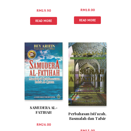
RM
18.00
RM
19.90
READ MORE
READ MORE
SAMUDERA AL-
FATIHAH
Perbahasan Isti’azah,
Basmalah dan Tafsir
Surah Al-Fatihah
RM
26.00
RM
15.00