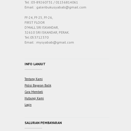
Tel :03-89260731 / 01156814061
Email : galeribukusyabab@gmail.com
Ff-24, Ff-25, Ff-26,
FIRST FLOOR
D’MALL SRI ISKANDAR,
32610 SRI ISKANDAR, PERAK.
Tel:053712370
Email : mysyabab@gmail.com
INFO LANJUT
Tentang Kami
Polisi Bayaran Balik
Cara Membeli
Hubungi Kami
Login
SALURAN PEMBAYARAN