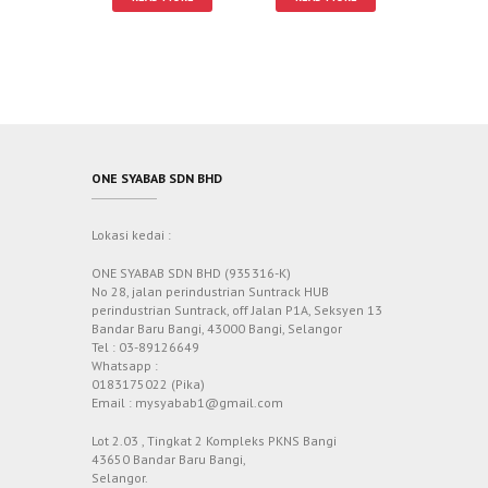
ONE SYABAB SDN BHD
Lokasi kedai :
ONE SYABAB SDN BHD (935316-K)
No 28, jalan perindustrian Suntrack HUB
perindustrian Suntrack, off Jalan P1A, Seksyen 13
Bandar Baru Bangi, 43000 Bangi, Selangor
Tel : 03-89126649
Whatsapp :
0183175022 (Pika)
Email : mysyabab1@gmail.com
Lot 2.03 , Tingkat 2 Kompleks PKNS Bangi
43650 Bandar Baru Bangi,
Selangor.