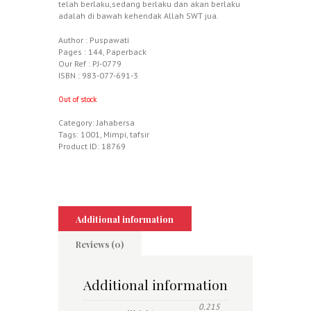
telah berlaku,sedang berlaku dan akan berlaku
adalah di bawah kehendak Allah SWT jua.
Author :
Puspawati
Pages :
144, Paperback
Our Ref :
PJ-0779
ISBN :
983-077-691-3
Out of stock
Category:
Jahabersa
Tags:
1001
,
Mimpi
,
tafsir
Product ID:
18769
Additional information
Reviews (0)
Additional information
0.215