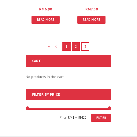
TEKNOLOGI THN 4
THN 4
RM
6.90
RM
7.50
READ MORE
READ MORE
1
2
3
CART
No products in the cart.
FILTER BY PRICE
Price:
RM1
—
RM20
FILTER