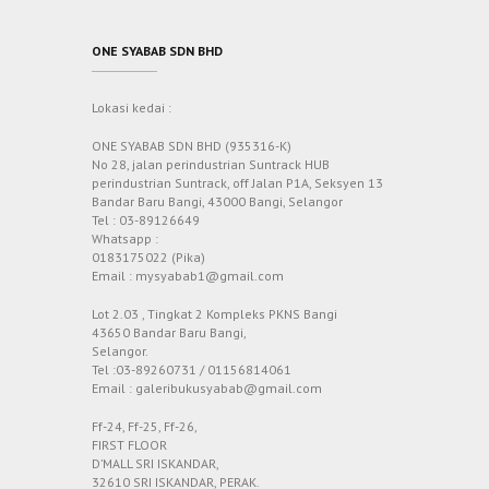
ONE SYABAB SDN BHD
Lokasi kedai :
ONE SYABAB SDN BHD (935316-K)
No 28, jalan perindustrian Suntrack HUB
perindustrian Suntrack, off Jalan P1A, Seksyen 13
Bandar Baru Bangi, 43000 Bangi, Selangor
Tel : 03-89126649
Whatsapp :
0183175022 (Pika)
Email : mysyabab1@gmail.com
Lot 2.03 , Tingkat 2 Kompleks PKNS Bangi
43650 Bandar Baru Bangi,
Selangor.
Tel :03-89260731 / 01156814061
Email : galeribukusyabab@gmail.com
Ff-24, Ff-25, Ff-26,
FIRST FLOOR
D’MALL SRI ISKANDAR,
32610 SRI ISKANDAR, PERAK.