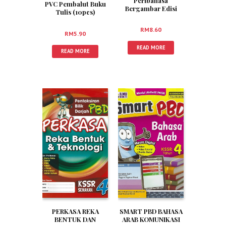
Peribahasa
PVC Pembalut Buku
Bergambar Edisi
Tulis (10pcs)
Terbaharu
RM
8.60
RM
5.90
READ MORE
READ MORE
PERKASA REKA
SMART PBD BAHASA
BENTUK DAN
ARAB KOMUNIKASI