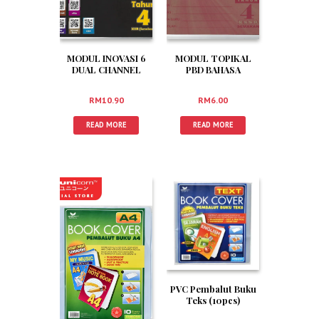
MODUL INOVASI 6
MODUL TOPIKAL
DUAL CHANNEL
PBD BAHASA
PDPC SAINS THN 4
MELAYU
(TATABAHASA) THN
RM
10.90
RM
6.00
4
READ MORE
READ MORE
PVC Pembalut Buku
Teks (10pcs)