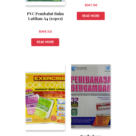
RM
7.90
PVC Pembalut Buku
READ MORE
Latihan A4 (10pcs)
RM
9.50
READ MORE