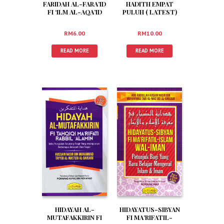
FARIDAH AL-FARA’ID
HADITH EMPAT
FI ‘ILM AL-AQA’ID
PULUH ( LATEST)
(RUMI)
RM
6.00
RM
10.00
READ MORE
READ MORE
HIDAYAH AL-
HIDAYATUS-SIBYAN
MUTAFAKKIRIN FI
FI MA’RIFATIL-