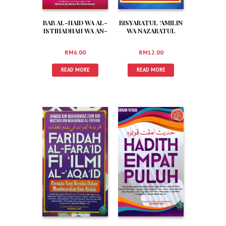
BAB AL-HAID WA AL-
BISYARATUL ‘AMILIN
ISTIHADHAH WA AN-
WA NAZARATUL
NIFAS (RUMI)
GHAFILIN-
MENYUKAKAN BAGI
RM
6.00
RM
12.00
SEGALA ORANG
YANG BERAMAL DAN
READ MORE
READ MORE
MENAKUTIKAN BAGI
SEGALA ORANG
YANG LALAI (RUMI)