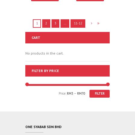
1
2
3
…
11-12
CART
No products in the cart.
FILTER BY PRICE
Price:
RM3
—
RM70
FILTER
ONE SYABAB SDN BHD