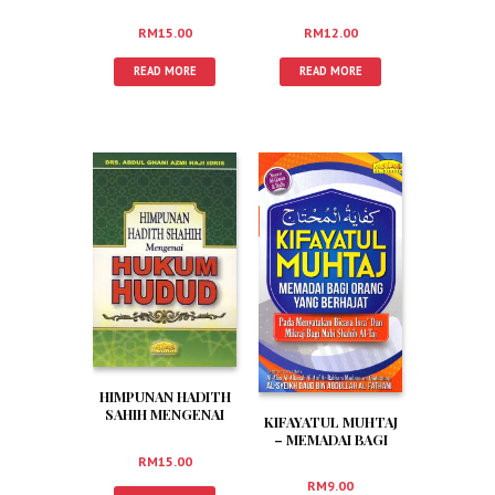
TAHQIQI MA’ARIFATI
ISLAM WAL-IMAN
RABBIL ‘ALAMIN
(RUMI)
RM
15.00
RM
12.00
(RUMI)
READ MORE
READ MORE
HIMPUNAN HADITH
SAHIH MENGENAI
KIFAYATUL MUHTAJ
HUKUM HUDUD
– MEMADAI BAGI
ORANG YANG
RM
15.00
BERHAJAT (RUMI)
RM
9.00