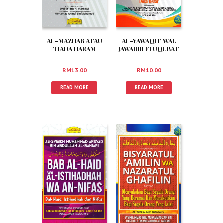
AL-MAZHAB ATAU
AL-YAWAQIT WAL
TIADA HARAM
JAWAHIR FI UQUBAT
BERMAZHAB
AHLIL-KABAAIR –
SEKSAAN ORANG
RM
13.00
RM
10.00
YANG MENGERJAKAN
DOSA BESAR (RUMI)
READ MORE
READ MORE