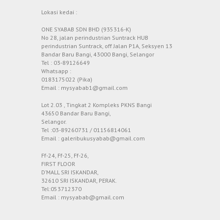
Lokasi kedai :
ONE SYABAB SDN BHD (935316-K)
No 28, jalan perindustrian Suntrack HUB
perindustrian Suntrack, off Jalan P1A, Seksyen 13
Bandar Baru Bangi, 43000 Bangi, Selangor
Tel : 03-89126649
Whatsapp :
0183175022 (Pika)
Email : mysyabab1@gmail.com
Lot 2.03 , Tingkat 2 Kompleks PKNS Bangi
43650 Bandar Baru Bangi,
Selangor.
Tel :03-89260731 / 01156814061
Email : galeribukusyabab@gmail.com
Ff-24, Ff-25, Ff-26,
FIRST FLOOR
D’MALL SRI ISKANDAR,
32610 SRI ISKANDAR, PERAK.
Tel:053712370
Email : mysyabab@gmail.com