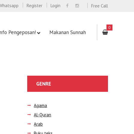
Whatsapp
Register
Login
Free Call
0
Info Pengeposan!
Makanan Sunnah
GENRE
Agama
Al-Quran
Arab
Buku teks