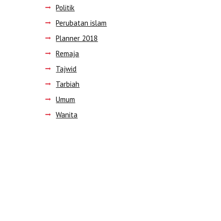
Politik
Perubatan islam
Planner 2018
Remaja
Tajwid
Next item
nakhoda agung-150x220
Tarbiah
Umum
Wanita