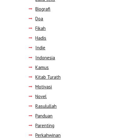
Biografi
Doa
Fikah
Hadis
Indie
Indonesia
Kamus
Kitab Turath
Motivasi
Novel
Rasulullah
Panduan
Parenting
Perkahwinan