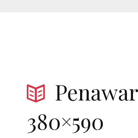
Penawar
380×590