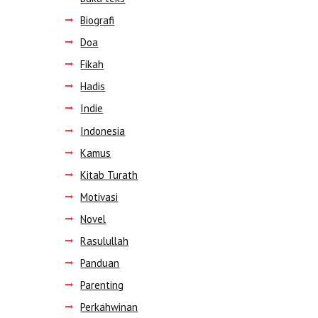
Biografi
Doa
Fikah
Hadis
Indie
Indonesia
Kamus
Kitab Turath
Motivasi
Novel
Rasulullah
Panduan
Next item
Parenting
...
Perkahwinan