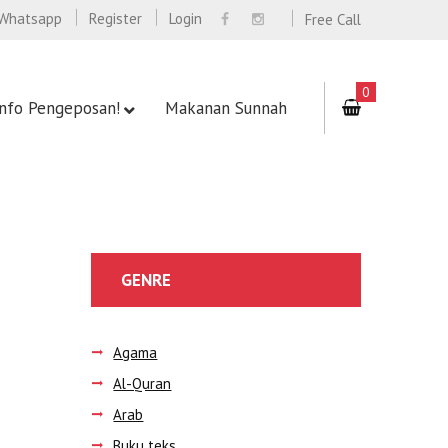
Whatsapp
Register
Login
Free Call
0
Info Pengeposan!
Makanan Sunnah
GENRE
Agama
Al-Quran
Arab
Buku teks