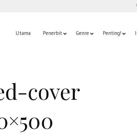
Utama
Penerbit
Genre
Penting!
ed-cover
0×500