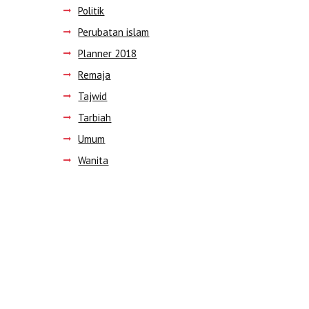
Politik
Perubatan islam
Planner 2018
Remaja
Tajwid
Tarbiah
Umum
Wanita