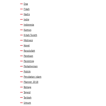
Doa
Fikah
Hadis
Indie
Indonesia
Kamus
Kitab Turath
Motivasi
Novel
Rasulullah
Panduan
Parenting
Perkahwinan
Politik
Perubatan islam
Planner 2018
Remaja
Tajwid
Tarbiah
Umum