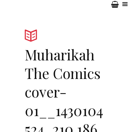
Muharikah
The Comics
cover-
01__1430104
524_210.186.