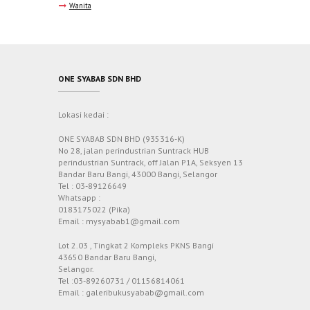
Wanita
ONE SYABAB SDN BHD
Lokasi kedai :
ONE SYABAB SDN BHD (935316-K)
No 28, jalan perindustrian Suntrack HUB
perindustrian Suntrack, off Jalan P1A, Seksyen 13
Bandar Baru Bangi, 43000 Bangi, Selangor
Tel : 03-89126649
Whatsapp :
0183175022 (Pika)
Email : mysyabab1@gmail.com
Lot 2.03 , Tingkat 2 Kompleks PKNS Bangi
43650 Bandar Baru Bangi,
Selangor.
Tel :03-89260731 / 01156814061
Email : galeribukusyabab@gmail.com