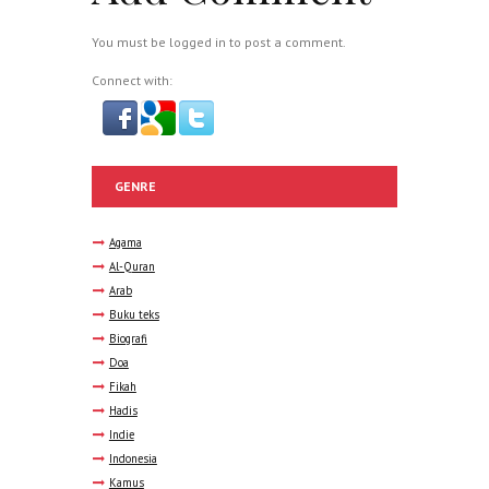
You must be
logged in
to post a comment.
Connect with:
GENRE
Agama
Al-Quran
Arab
Buku teks
Biografi
Doa
Fikah
Hadis
Indie
Indonesia
Kamus