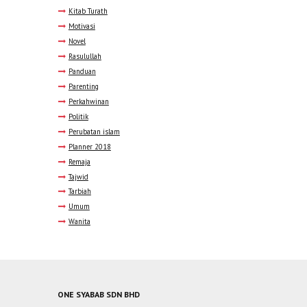
Kitab Turath
Motivasi
Novel
Rasulullah
Panduan
Parenting
Perkahwinan
Politik
Perubatan islam
Planner 2018
Remaja
Tajwid
Tarbiah
Umum
Wanita
ONE SYABAB SDN BHD