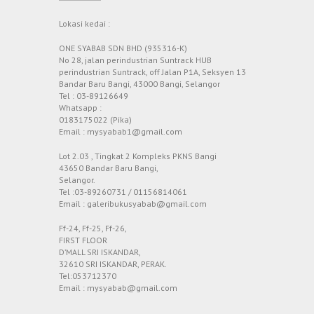
Lokasi kedai :
ONE SYABAB SDN BHD (935316-K)
No 28, jalan perindustrian Suntrack HUB
perindustrian Suntrack, off Jalan P1A, Seksyen 13
Bandar Baru Bangi, 43000 Bangi, Selangor
Tel : 03-89126649
Whatsapp :
0183175022 (Pika)
Email : mysyabab1@gmail.com
Lot 2.03 , Tingkat 2 Kompleks PKNS Bangi
43650 Bandar Baru Bangi,
Selangor.
Tel :03-89260731 / 01156814061
Email : galeribukusyabab@gmail.com
Ff-24, Ff-25, Ff-26,
FIRST FLOOR
D’MALL SRI ISKANDAR,
32610 SRI ISKANDAR, PERAK.
Tel:053712370
Email : mysyabab@gmail.com