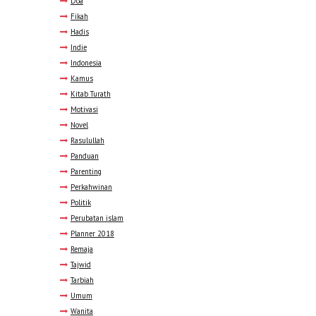
Doa
Fikah
Hadis
Indie
Indonesia
Kamus
Kitab Turath
Motivasi
Novel
Rasulullah
Panduan
Parenting
Perkahwinan
Politik
Perubatan islam
Planner 2018
Remaja
Tajwid
Tarbiah
Umum
Wanita