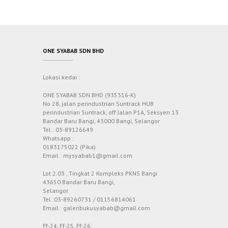
ONE SYABAB SDN BHD
Lokasi kedai :
ONE SYABAB SDN BHD (935316-K)
No 28, jalan perindustrian Suntrack HUB
perindustrian Suntrack, off Jalan P1A, Seksyen 13
Bandar Baru Bangi, 43000 Bangi, Selangor
Tel : 03-89126649
Whatsapp :
0183175022 (Pika)
Email : mysyabab1@gmail.com
Lot 2.03 , Tingkat 2 Kompleks PKNS Bangi
43650 Bandar Baru Bangi,
Selangor.
Tel :03-89260731 / 01156814061
Email : galeribukusyabab@gmail.com
Ff-24, Ff-25, Ff-26,