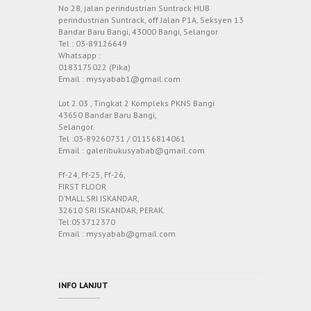
No 28, jalan perindustrian Suntrack HUB
perindustrian Suntrack, off Jalan P1A, Seksyen 13
Bandar Baru Bangi, 43000 Bangi, Selangor
Tel : 03-89126649
Whatsapp :
0183175022 (Pika)
Email : mysyabab1@gmail.com
Lot 2.03 , Tingkat 2 Kompleks PKNS Bangi
43650 Bandar Baru Bangi,
Selangor.
Tel :03-89260731 / 01156814061
Email : galeribukusyabab@gmail.com
Ff-24, Ff-25, Ff-26,
FIRST FLOOR
D’MALL SRI ISKANDAR,
32610 SRI ISKANDAR, PERAK.
Tel:053712370
Email : mysyabab@gmail.com
INFO LANJUT