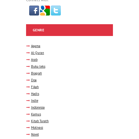
GENRE
Agama
Al-Quran
Arab
Buku teks
Biografi
Doa
Fikah
Hadis
Indie
Indonesia
Kamus
Kitab Turath
Motivasi
Novel