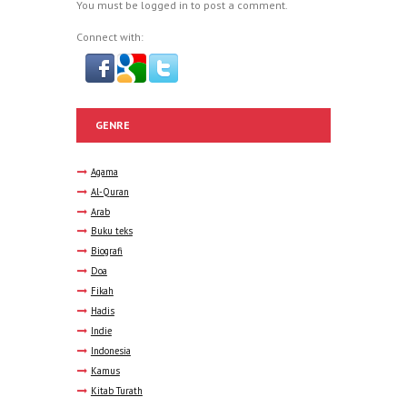
You must be
logged in
to post a comment.
Connect with:
GENRE
Agama
Al-Quran
Arab
Buku teks
Biografi
Doa
Fikah
Hadis
Indie
Indonesia
Kamus
Kitab Turath