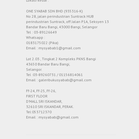
Lokasi kedai :
ONE SYABAB SDN BHD (935316-K)
No 28, jalan perindustrian Suntrack HUB
perindustrian Suntrack, off Jalan P1A, Seksyen 13
Bandar Baru Bangi, 43000 Bangi, Selangor
Tel : 03-89126649
Whatsapp :
0183175022 (Pika)
Email : mysyabab1@gmail.com
Lot 2.03 , Tingkat 2 Kompleks PKNS Bangi
43650 Bandar Baru Bangi,
Selangor.
Tel :03-89260731 / 01156814061
Email : galeribukusyabab@gmail.com
Ff-24, Ff-25, Ff-26,
FIRST FLOOR
D’MALL SRI ISKANDAR,
32610 SRI ISKANDAR, PERAK.
Tel:053712370
Email : mysyabab@gmail.com