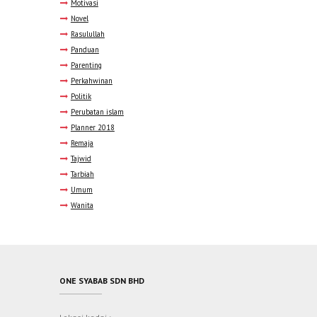
Motivasi
Novel
Rasulullah
Panduan
Parenting
Perkahwinan
Politik
Perubatan islam
Planner 2018
Remaja
Tajwid
Tarbiah
Umum
Wanita
ONE SYABAB SDN BHD