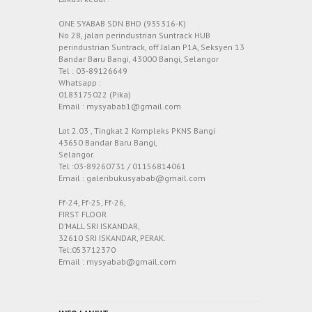
ONE SYABAB SDN BHD (935316-K)
No 28, jalan perindustrian Suntrack HUB
perindustrian Suntrack, off Jalan P1A, Seksyen 13
Bandar Baru Bangi, 43000 Bangi, Selangor
Tel : 03-89126649
Whatsapp :
0183175022 (Pika)
Email : mysyabab1@gmail.com
Lot 2.03 , Tingkat 2 Kompleks PKNS Bangi
43650 Bandar Baru Bangi,
Selangor.
Tel :03-89260731 / 01156814061
Email : galeribukusyabab@gmail.com
Ff-24, Ff-25, Ff-26,
FIRST FLOOR
D’MALL SRI ISKANDAR,
32610 SRI ISKANDAR, PERAK.
Tel:053712370
Email : mysyabab@gmail.com