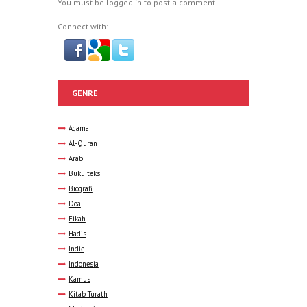
You must be
logged in
to post a comment.
Connect with:
GENRE
Agama
Al-Quran
Arab
Buku teks
Biografi
Doa
Fikah
Hadis
Indie
Indonesia
Kamus
Kitab Turath