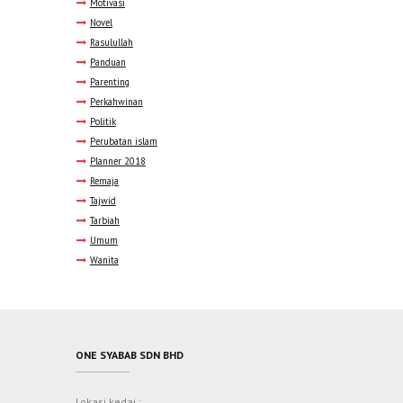
Motivasi
Novel
Rasulullah
Panduan
Parenting
Perkahwinan
Politik
Perubatan islam
Planner 2018
Remaja
Tajwid
Tarbiah
Umum
Wanita
ONE SYABAB SDN BHD
Lokasi kedai :