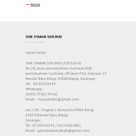
Wanita
ONE SYABAB SDN BHD
Lokasi kedai :
ONE SYABAB SDN BHD (935316-K)
No 28, jalan perindustrian Suntrack HUB
perindustrian Suntrack, off Jalan P1A, Seksyen 13
Bandar Baru Bangi, 43000 Bangi, Selangor
Tel : 03-89126649
Whatsapp :
0183175022 (Pika)
Email : mysyabab1@gmail.com
Lot 2.03 , Tingkat 2 Kompleks PKNS Bangi
43650 Bandar Baru Bangi,
Selangor.
Tel :03-89260731 / 01156814061
Email : galeribukusyabab@gmail.com