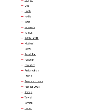
Biografi
Doa
Fikah
Hadis
Indie
Indonesia
Kamus
Kitab Turath
Motivasi
Novel
Rasulullah
Panduan
Parenting
Perkahwinan
Politik
Perubatan islam
Planner 2018
Remaja
Tajwid
Tarbiah
Umum