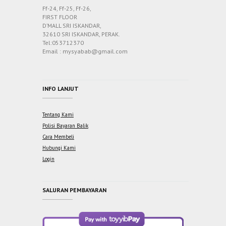
Ff-24, Ff-25, Ff-26,
FIRST FLOOR
D’MALL SRI ISKANDAR,
32610 SRI ISKANDAR, PERAK.
Tel:053712370
Email : mysyabab@gmail.com
INFO LANJUT
Tentang Kami
Polisi Bayaran Balik
Cara Membeli
Hubungi Kami
Login
SALURAN PEMBAYARAN