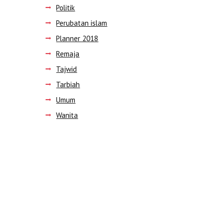
Politik
Perubatan islam
Next item
Planner 2018
Rindu Bau Pohon Tin-
500x500
Remaja
Tajwid
Tarbiah
Umum
Wanita