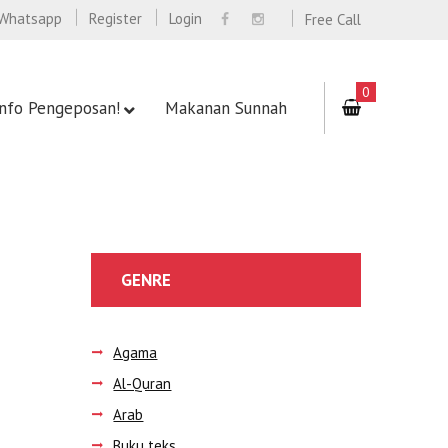
Whatsapp
Register
Login
Free Call
0
Info Pengeposan!
Makanan Sunnah
GENRE
Agama
Al-Quran
Arab
Buku teks