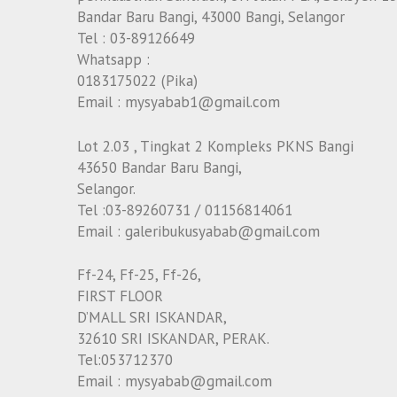
Bandar Baru Bangi, 43000 Bangi, Selangor
Tel : 03-89126649
Whatsapp :
0183175022 (Pika)
Email : mysyabab1@gmail.com
Lot 2.03 , Tingkat 2 Kompleks PKNS Bangi
43650 Bandar Baru Bangi,
Selangor.
Tel :03-89260731 / 01156814061
Email : galeribukusyabab@gmail.com
Ff-24, Ff-25, Ff-26,
FIRST FLOOR
D’MALL SRI ISKANDAR,
32610 SRI ISKANDAR, PERAK.
Tel:053712370
Email : mysyabab@gmail.com