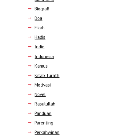
Biografi
Doa
Fikah
Hadis
Indie
Indonesia
Kamus
Kitab Turath
Motivasi
Novel
Rasulullah
Panduan
Parenting
Perkahwinan