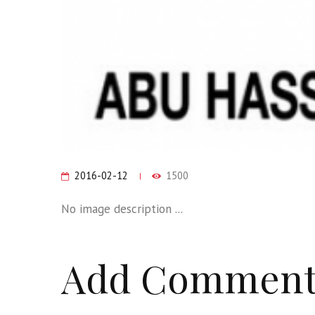
2016-02-12
1500
No image description ...
Add Commen