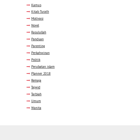
Kamus
Kitab Turath
Motivasi
Novel
Rasulullah
Panduan
Parenting
Perkahwinan
Politik
Perubatan islam
Planner 2018
Remaja
Tajwid
Tarbiah
Umum
Wanita