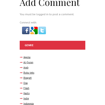
Add Comment
You must be
logged in
to post a comment.
Connect with:
GENRE
Agama
Al-Quran
Arab
Buku teks
Biografi
Doa
Fikah
Hadis
Indie
Indonesia