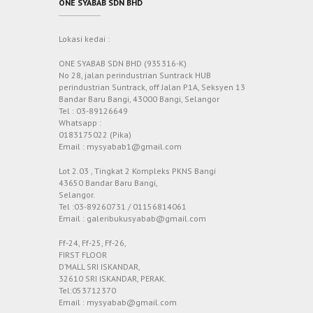
ONE SYABAB SDN BHD
Lokasi kedai :
ONE SYABAB SDN BHD (935316-K)
No 28, jalan perindustrian Suntrack HUB
perindustrian Suntrack, off Jalan P1A, Seksyen 13
Bandar Baru Bangi, 43000 Bangi, Selangor
Tel : 03-89126649
Whatsapp :
0183175022 (Pika)
Email : mysyabab1@gmail.com
Lot 2.03 , Tingkat 2 Kompleks PKNS Bangi
43650 Bandar Baru Bangi,
Selangor.
Tel :03-89260731 / 01156814061
Email : galeribukusyabab@gmail.com
Ff-24, Ff-25, Ff-26,
FIRST FLOOR
D’MALL SRI ISKANDAR,
32610 SRI ISKANDAR, PERAK.
Tel:053712370
Email : mysyabab@gmail.com