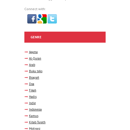
Connect with:
GENRE
Agama
Al-Quran
Arab
Buku teks
Biografi
Doa
Fikah
Hadis
Indie
Indonesia
Kamus
Kitab Turath
Motivasi