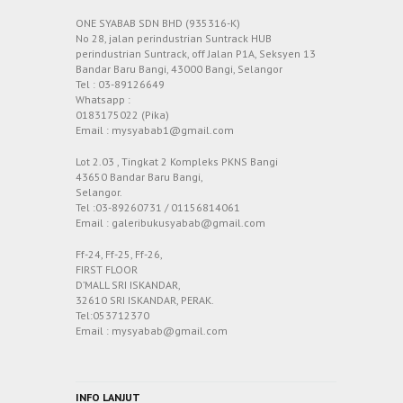
ONE SYABAB SDN BHD (935316-K)
No 28, jalan perindustrian Suntrack HUB
perindustrian Suntrack, off Jalan P1A, Seksyen 13
Bandar Baru Bangi, 43000 Bangi, Selangor
Tel : 03-89126649
Whatsapp :
0183175022 (Pika)
Email : mysyabab1@gmail.com
Lot 2.03 , Tingkat 2 Kompleks PKNS Bangi
43650 Bandar Baru Bangi,
Selangor.
Tel :03-89260731 / 01156814061
Email : galeribukusyabab@gmail.com
Ff-24, Ff-25, Ff-26,
FIRST FLOOR
D’MALL SRI ISKANDAR,
32610 SRI ISKANDAR, PERAK.
Tel:053712370
Email : mysyabab@gmail.com
INFO LANJUT