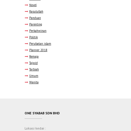
Novel
Rasulullah
Panduan
Parenting
Perkahwinan
Politik
Perubatan islam
Planner 2018
Remaja
Tajwid
Tarbiah
Umum
Wanita
ONE SYABAB SDN BHD
Lokasi kedai :