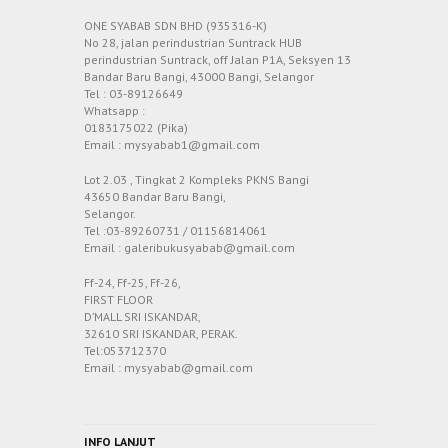
ONE SYABAB SDN BHD (935316-K)
No 28, jalan perindustrian Suntrack HUB
perindustrian Suntrack, off Jalan P1A, Seksyen 13
Bandar Baru Bangi, 43000 Bangi, Selangor
Tel : 03-89126649
Whatsapp :
0183175022 (Pika)
Email : mysyabab1@gmail.com
Lot 2.03 , Tingkat 2 Kompleks PKNS Bangi
43650 Bandar Baru Bangi,
Selangor.
Tel :03-89260731 / 01156814061
Email : galeribukusyabab@gmail.com
Ff-24, Ff-25, Ff-26,
FIRST FLOOR
D’MALL SRI ISKANDAR,
32610 SRI ISKANDAR, PERAK.
Tel:053712370
Email : mysyabab@gmail.com
INFO LANJUT