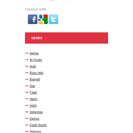
Connect with:
GENRE
Agama
Al-Quran
Arab
Buku teks
Biografi
Doa
Fikah
Hadis
Indie
Indonesia
Kamus
Kitab Turath
Motivasi