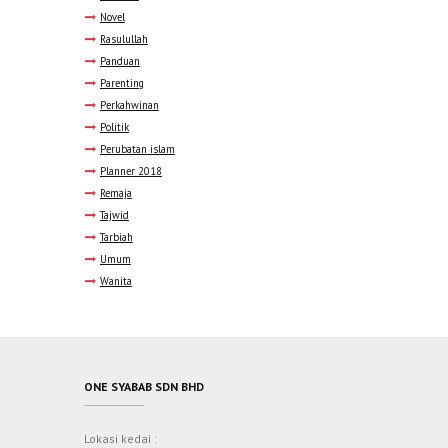
Novel
Rasulullah
Panduan
Parenting
Perkahwinan
Politik
Perubatan islam
Planner 2018
Remaja
Tajwid
Tarbiah
Umum
Wanita
ONE SYABAB SDN BHD
Lokasi kedai :