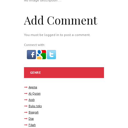
No image description ...
Add Comment
You must be
logged in
to post a comment.
Connect with:
GENRE
Agama
Al-Quran
Arab
Buku teks
Biografi
Doa
Fikah