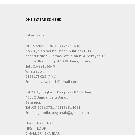
ONE SYABAB SDN BHD
Lokasi kedai :
ONE SYABAB SDN BHD (935316-K)
No 28, jalan perindustrian Suntrack HUB
perindustrian Suntrack, off Jalan P1A, Seksyen 13
Bandar Baru Bangi, 43000 Bangi, Selangor
Tel : 03-89126649
Whatsapp :
0183175022 (Pika)
Email : mysyabab1@gmail.com
Lot 2.03 , Tingkat 2 Kompleks PKNS Bangi
43650 Bandar Baru Bangi,
Selangor.
Tel :03-89260731 / 01156814061
Email : galeribukusyabab@gmail.com
Ff-24, Ff-25, Ff-26,
FIRST FLOOR
D’MALL SRI ISKANDAR,