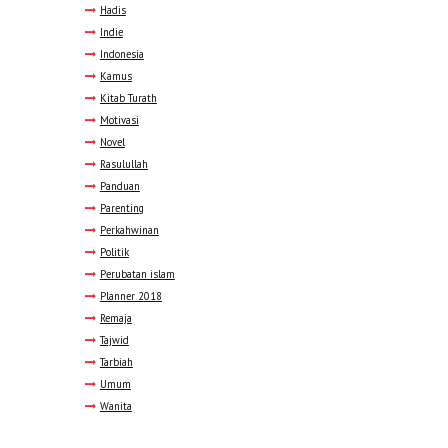
Hadis
Indie
Indonesia
Kamus
Kitab Turath
Motivasi
Novel
Rasulullah
Panduan
Parenting
Perkahwinan
Politik
Perubatan islam
Planner 2018
Remaja
Tajwid
Tarbiah
Umum
Wanita