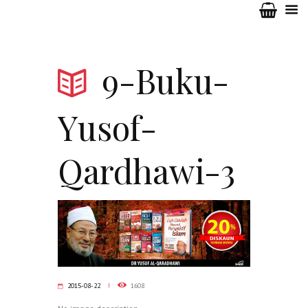
9-Buku-
Yusof-
Qardhawi-3
2015-08-22
1608