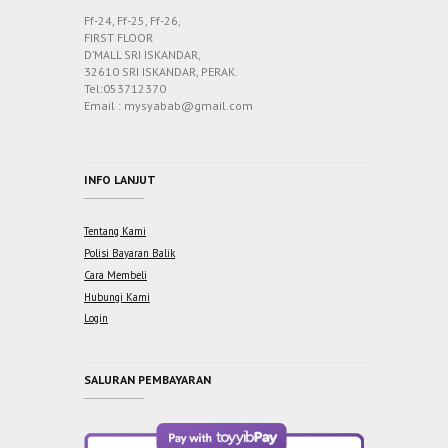
Ff-24, Ff-25, Ff-26,
FIRST FLOOR
D’MALL SRI ISKANDAR,
32610 SRI ISKANDAR, PERAK.
Tel:053712370
Email : mysyabab@gmail.com
INFO LANJUT
Tentang Kami
Polisi Bayaran Balik
Cara Membeli
Hubungi Kami
Login
SALURAN PEMBAYARAN