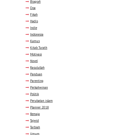
Biografi
Doa
Fikah
Hadis
Indie
Indonesia
Kamus
Kitab Turath
Motivasi
Novel
Rasulullah
Panduan
Parenting
Perkahwinan
Politik
Perubatan islam
Planner 2018
Remaja
Tajwid
Tarbiah
Umum