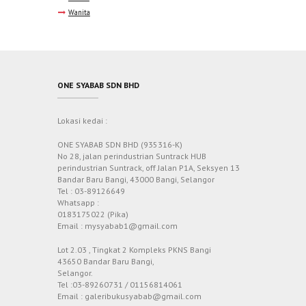
Wanita
ONE SYABAB SDN BHD
Lokasi kedai :
ONE SYABAB SDN BHD (935316-K)
No 28, jalan perindustrian Suntrack HUB
perindustrian Suntrack, off Jalan P1A, Seksyen 13
Bandar Baru Bangi, 43000 Bangi, Selangor
Tel : 03-89126649
Whatsapp :
0183175022 (Pika)
Email : mysyabab1@gmail.com
Lot 2.03 , Tingkat 2 Kompleks PKNS Bangi
43650 Bandar Baru Bangi,
Selangor.
Tel :03-89260731 / 01156814061
Email : galeribukusyabab@gmail.com