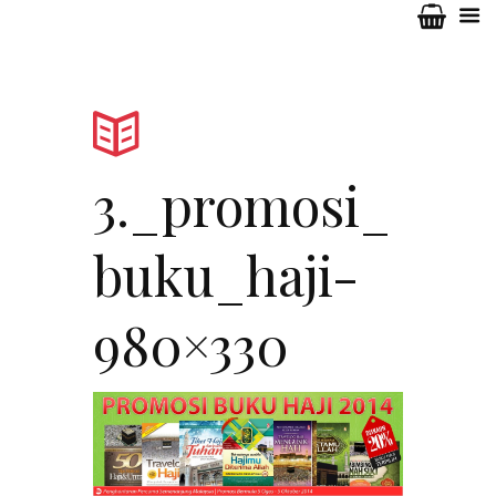
3._promosi_
buku_haji-
980×330