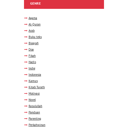
GENRE
Agama
Al-Quran
Arab
Buku teks
Biografi
Doa
Fikah
Hadis
Indie
Indonesia
Kamus
Kitab Turath
Motivasi
Novel
Rasulullah
Panduan
Parenting
Perkahwinan