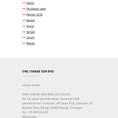
Politik
Perubatan islam
Planner 2018
Remaja
Tajwid
Tarbiah
Umum
Wanita
ONE SYABAB SDN BHD
Lokasi kedai :
ONE SYABAB SDN BHD (935316-K)
No 28, jalan perindustrian Suntrack HUB
perindustrian Suntrack, off Jalan P1A, Seksyen 13
Bandar Baru Bangi, 43000 Bangi, Selangor
Tel : 03-89126649
Whatsapp :