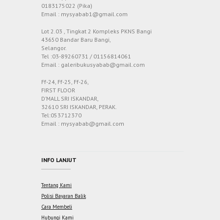
0183175022 (Pika)
Email : mysyabab1@gmail.com
Lot 2.03 , Tingkat 2 Kompleks PKNS Bangi
43650 Bandar Baru Bangi,
Selangor.
Tel :03-89260731 / 01156814061
Email : galeribukusyabab@gmail.com
Ff-24, Ff-25, Ff-26,
FIRST FLOOR
D’MALL SRI ISKANDAR,
32610 SRI ISKANDAR, PERAK.
Tel:053712370
Email : mysyabab@gmail.com
INFO LANJUT
Tentang Kami
Polisi Bayaran Balik
Cara Membeli
Hubungi Kami