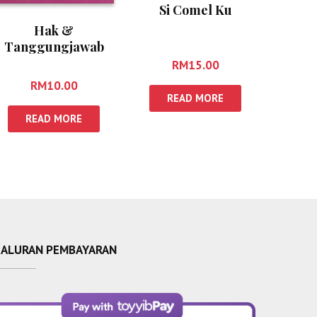
Si Comel Ku
Hak &
Tanggungjawab
Suami Isteri Yang
RM
15.00
Harus Dipatuhi
RM
10.00
READ MORE
READ MORE
SALURAN PEMBAYARAN