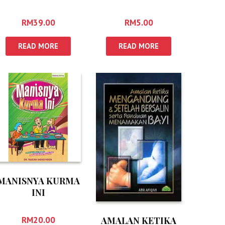
RASULULLAH SAW
RM
39.00
RM
5.00
READ MORE
READ MORE
MANISNYA KURMA
INI
RM
20.00
AMALAN KETIKA