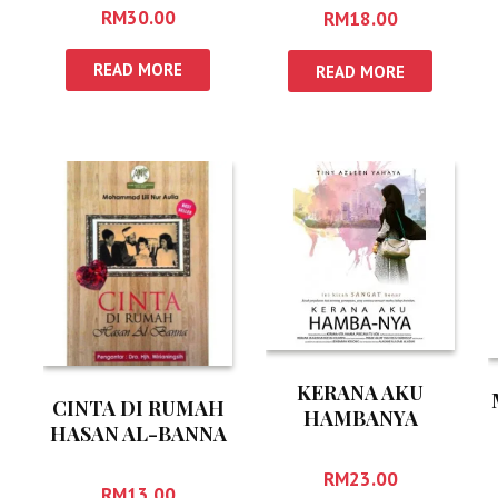
RM
30.00
RM
18.00
READ MORE
READ MORE
KERANA AKU
CINTA DI RUMAH
HAMBANYA
HASAN AL-BANNA
RM
23.00
RM
13.00