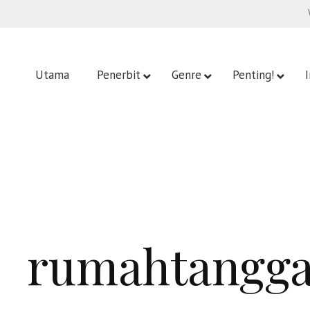
Utama
Penerbit
Genre
Penting!
rumahtangg