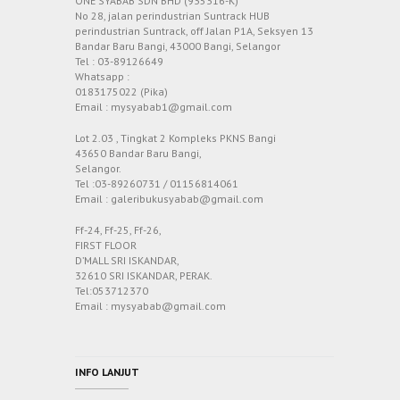
ONE SYABAB SDN BHD (935316-K)
No 28, jalan perindustrian Suntrack HUB
perindustrian Suntrack, off Jalan P1A, Seksyen 13
Bandar Baru Bangi, 43000 Bangi, Selangor
Tel : 03-89126649
Whatsapp :
0183175022 (Pika)
Email : mysyabab1@gmail.com
Lot 2.03 , Tingkat 2 Kompleks PKNS Bangi
43650 Bandar Baru Bangi,
Selangor.
Tel :03-89260731 / 01156814061
Email : galeribukusyabab@gmail.com
Ff-24, Ff-25, Ff-26,
FIRST FLOOR
D’MALL SRI ISKANDAR,
32610 SRI ISKANDAR, PERAK.
Tel:053712370
Email : mysyabab@gmail.com
INFO LANJUT