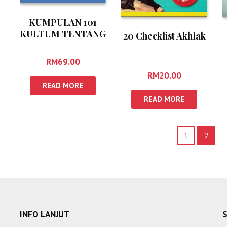
KUMPULAN 101
KULTUM TENTANG
20 Checklist Akhlak
ISLAM
RM
69.00
RM
20.00
READ MORE
READ MORE
1
2
INFO LANJUT