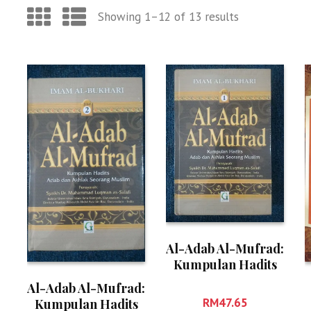
Showing 1–12 of 13 results
Al-Adab Al-Mufrad:
Kumpulan Hadits
Adab dan Akhlak
Al-Adab Al-Mufrad:
Seorang Muslim
RM
47.65
Kumpulan Hadits