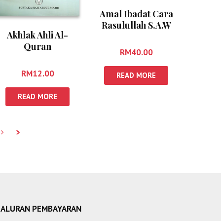
Amal Ibadat Cara
Rasulullah S.A.W
Akhlak Ahli Al-
Quran
RM
40.00
RM
12.00
READ MORE
READ MORE
SALURAN PEMBAYARAN