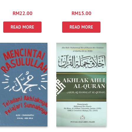
RASULULLAH
RM
22.00
RM
15.00
READ MORE
READ MORE