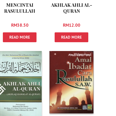
MENCINTAI
AKHLAK AHLI AL-
RASULULLAH
QURAN
RM
38.50
RM
12.00
READ MORE
READ MORE