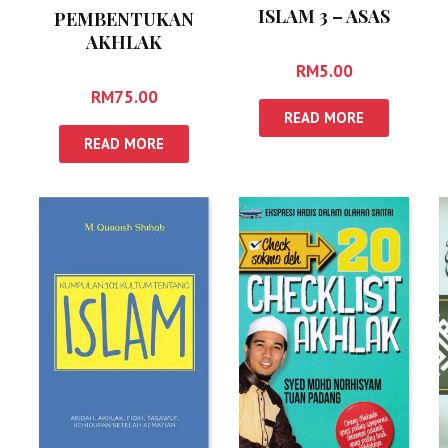
ISLAM 3 – ASAS
PEMBENTUKAN
PENDIDIKAN
AKHLAK
AKHLAQ
RM
5.00
RM
75.00
READ MORE
READ MORE