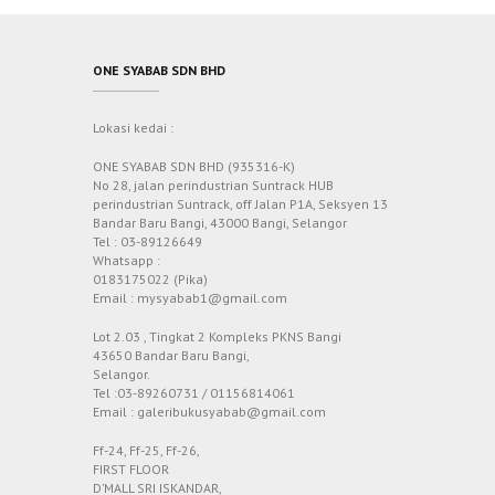
ONE SYABAB SDN BHD
Lokasi kedai :
ONE SYABAB SDN BHD (935316-K)
No 28, jalan perindustrian Suntrack HUB
perindustrian Suntrack, off Jalan P1A, Seksyen 13
Bandar Baru Bangi, 43000 Bangi, Selangor
Tel : 03-89126649
Whatsapp :
0183175022 (Pika)
Email : mysyabab1@gmail.com
Lot 2.03 , Tingkat 2 Kompleks PKNS Bangi
43650 Bandar Baru Bangi,
Selangor.
Tel :03-89260731 / 01156814061
Email : galeribukusyabab@gmail.com
Ff-24, Ff-25, Ff-26,
FIRST FLOOR
D’MALL SRI ISKANDAR,