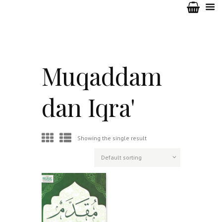
Muqaddam
dan Iqra'
Showing the single result