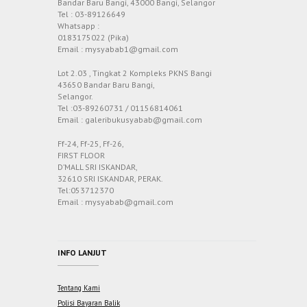
Bandar Baru Bangi, 43000 Bangi, Selangor
Tel : 03-89126649
Whatsapp :
0183175022 (Pika)
Email : mysyabab1@gmail.com
Lot 2.03 , Tingkat 2 Kompleks PKNS Bangi
43650 Bandar Baru Bangi,
Selangor.
Tel :03-89260731 / 01156814061
Email : galeribukusyabab@gmail.com
Ff-24, Ff-25, Ff-26,
FIRST FLOOR
D’MALL SRI ISKANDAR,
32610 SRI ISKANDAR, PERAK.
Tel:053712370
Email : mysyabab@gmail.com
INFO LANJUT
Tentang Kami
Polisi Bayaran Balik